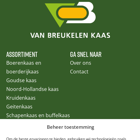
ASSORTIMENT
GA SNEL NAAR
Boerenkaas en
Over ons
boerderijkaas
Contact
Goudse kaas
Noord-Hollandse kaas
Kruidenkaas
Geitenkaas
Schapenkaas en buffelkaas
Speciale kazen
Beheer toestemming
Buitenlandse kazen
Om de beste ervaringen te bieden, gebruiken wij technologieën zoals